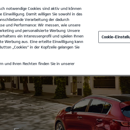
sch notwendige Cookies sind aktiv und können
e Einwilligung. Damit willigen Sie sowohl in das
 anschließende Verarbeitung der dadurch
se und Performance: Wir messen, wie unsere
Autohaus Claas Penning GmbH
Tel. :
04452-91200
rketing und personalisierte Werbung: Unsere
rhaltens ein Interessenprofil und spielen Ihnen
Cookie-Einstel
e Werbung aus. Eine erteilte Einwilligung kann
utton „Cookies“ in der Kopfzeile gelangen Sie
+
n und Ihren Rechten finden Sie in unserer