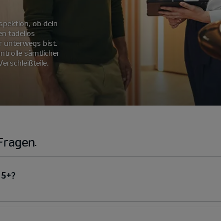
spektion, ob dein
en tadellos
r unterwegs bist.
ntrolle sämtlicher
erschleißteile.
Fragen.
 5+?