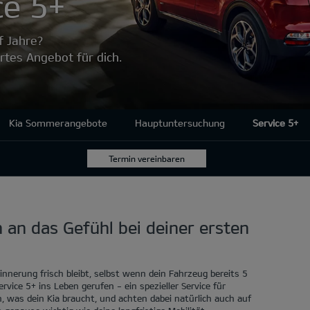
ce 5+
nf Jahre?
tes Angebot für dich.
Kia Sommerangebote
Hauptuntersuchung
Service 5+
Termin vereinbaren
h an das Gefühl bei deiner ersten
innerung frisch bleibt, selbst wenn dein Fahrzeug bereits 5
ervice 5+ ins Leben gerufen - ein spezieller Service für
n, was dein Kia braucht, und achten dabei natürlich auch auf