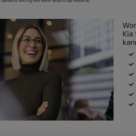
 genauso wichtig wie deine langfristige Mobilität.
Wor
Kia
kan