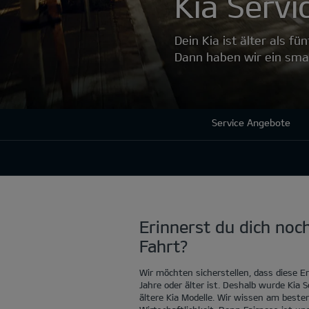
Kia Servi
Dein Kia ist älter als fü
Dann haben wir ein smar
Service Angebote
Erinnerst du dich noc
Fahrt?
Wir möchten sicherstellen, dass diese Er
Jahre oder älter ist. Deshalb wurde Kia S
ältere Kia Modelle. Wir wissen am beste