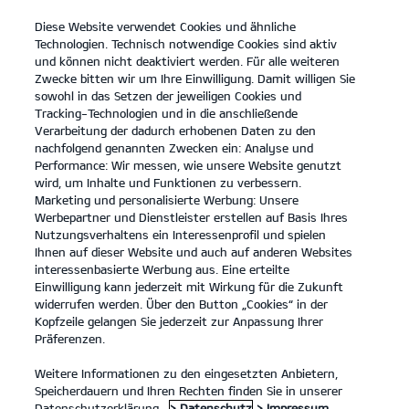
Diese Website verwendet Cookies und ähnliche
open
Technologien. Technisch notwendige Cookies sind aktiv
menu
und können nicht deaktiviert werden. Für alle weiteren
KONTAKT
Zwecke bitten wir um Ihre Einwilligung. Damit willigen Sie
sowohl in das Setzen der jeweiligen Cookies und
Tracking-Technologien und in die anschließende
...
ANLEITUNGEN
Verarbeitung der dadurch erhobenen Daten zu den
nachfolgend genannten Zwecken ein: Analyse und
Performance: Wir messen, wie unsere Website genutzt
ANLEITUNGEN
wird, um Inhalte und Funktionen zu verbessern.
Marketing und personalisierte Werbung: Unsere
Werbepartner und Dienstleister erstellen auf Basis Ihres
Nutzungsverhaltens ein Interessenprofil und spielen
Ihnen auf dieser Website und auch auf anderen Websites
interessenbasierte Werbung aus. Eine erteilte
Einwilligung kann jederzeit mit Wirkung für die Zukunft
widerrufen werden. Über den Button „Cookies“ in der
Kopfzeile gelangen Sie jederzeit zur Anpassung Ihrer
Kia EV6 84-kWh-Batterie, Hinterradantrieb Air
Präferenzen.
(Strom/Reduktionsgetriebe); 168 kW (229 PS): Stromverbrauch
kombiniert 16,9 kWh/100 km; CO₂-Emissionen kombiniert 0 g/km; CO₂-
Klasse A. Bis zu 582 km Reichweite.
Weitere Informationen zu den eingesetzten Anbietern,
Speicherdauern und Ihren Rechten finden Sie in unserer
1
Datenschutzerklärung.
> Datenschutz
> Impressum