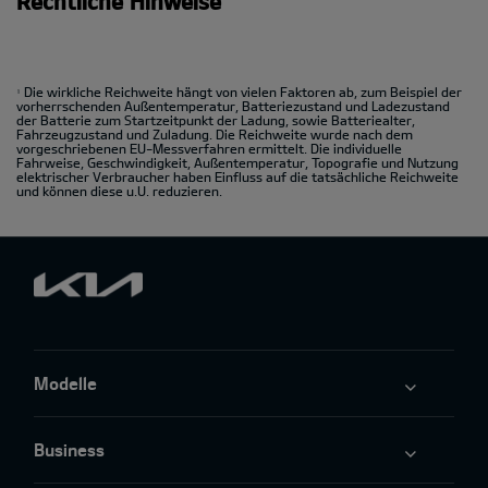
Rechtliche Hinweise
Die wirkliche Reichweite hängt von vielen Faktoren ab, zum Beispiel der
1
vorherrschenden Außentemperatur, Batteriezustand und Ladezustand
der Batterie zum Startzeitpunkt der Ladung, sowie Batteriealter,
Fahrzeugzustand und Zuladung. Die Reichweite wurde nach dem
vorgeschriebenen EU-Messverfahren ermittelt. Die individuelle
Fahrweise, Geschwindigkeit, Außentemperatur, Topografie und Nutzung
elektrischer Verbraucher haben Einfluss auf die tatsächliche Reichweite
und können diese u.U. reduzieren.
Modelle
Business