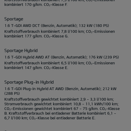
kombiniert
170 g/km.
CO₂-Klasse
F.
Sportage
1.6 T-GDI AWD DCT
(Benzin, Automatik);
132 kW
(180 PS)
Kraftstoffverbrauch kombiniert
7,8 l/100 km;
CO₂-Emissionen
kombiniert
177 g/km.
CO₂-Klasse
G.
Sportage Hybrid
1.6 T-GDI Hybrid AWD AT
(Benzin, Automatik);
176 kW
(239 PS)
Kraftstoffverbrauch kombiniert
6,5 l/100 km;
CO₂-Emissionen
kombiniert
147 g/km.
CO₂-Klasse
E.
Sportage Plug-in Hybrid
1.6 T-GDI Plug-in Hybrid AT AWD
(Benzin, Automatik);
212 kW
(288 PS)
Kraftstoffverbrauch gewichtet kombiniert
2,9 - 3,3 l/100 km;
Stromverbrauch gewichtet kombiniert
10,8 - 11,1 kWh/100 km;
CO₂-Emissionen gewichtet kombiniert
67 - 75 g/km.
CO₂-Klasse
B.
Kraftstoffverbrauch bei entladener Batterie kombiniert
6,1 -
6,7 l/100 km;
CO₂-Klasse bei entladener Batterie
E.