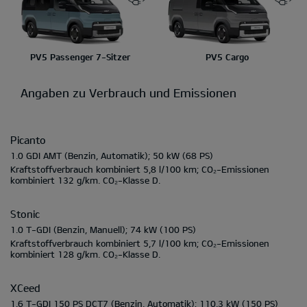
PV5 Passenger 7-Sitzer
PV5 Cargo
Angaben zu Verbrauch und Emissionen
Picanto
1.0 GDI AMT
(Benzin, Automatik);
50 kW
(68 PS)
Kraftstoffverbrauch kombiniert
5,8 l/100 km;
CO₂-Emissionen
kombiniert
132 g/km.
CO₂-Klasse
D.
Stonic
1.0 T-GDI
(Benzin, Manuell);
74 kW
(100 PS)
Kraftstoffverbrauch kombiniert
5,7 l/100 km;
CO₂-Emissionen
kombiniert
128 g/km.
CO₂-Klasse
D.
XCeed
1.6 T-GDI 150 PS DCT7
(Benzin, Automatik);
110.3 kW
(150 PS)