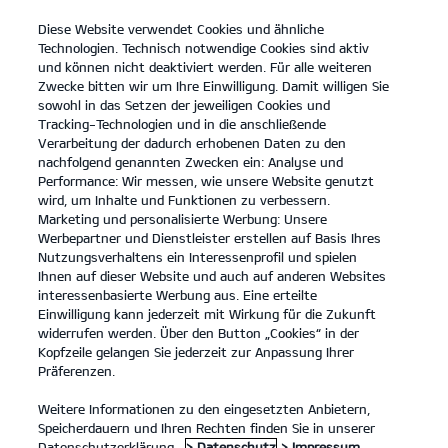
Diese Website verwendet Cookies und ähnliche
open
Technologien. Technisch notwendige Cookies sind aktiv
menu
und können nicht deaktiviert werden. Für alle weiteren
KONTAKT
Zwecke bitten wir um Ihre Einwilligung. Damit willigen Sie
sowohl in das Setzen der jeweiligen Cookies und
Tracking-Technologien und in die anschließende
KONFIGURATOR
Verarbeitung der dadurch erhobenen Daten zu den
nachfolgend genannten Zwecken ein: Analyse und
Kia Picanto: Kraftstoffverbrauch kombiniert 4,9 – 5,6 l/100km; CO₂-
Performance: Wir messen, wie unsere Website genutzt
Emissionen kombiniert 110 – 127 g/km. CO₂-Klasse D.
wird, um Inhalte und Funktionen zu verbessern.
Kia Stonic: Kraftstoffverbrauch kombiniert 5,5 – 5,8 l/100km; CO₂-
Marketing und personalisierte Werbung: Unsere
Emissionen kombiniert 125 – 132 g/km. CO₂-Klasse D.
Kia Ceed: Kraftstoffverbrauch kombiniert 5,3 – 6,3 l/100km; CO₂-
Werbepartner und Dienstleister erstellen auf Basis Ihres
Emissionen kombiniert 127– 142 g/km. CO₂-Klasse E.
Nutzungsverhaltens ein Interessenprofil und spielen
Kia XCeed: Kraftstoffverbrauch kombiniert 6,1 – 6,3 l/100km; CO₂-
Ihnen auf dieser Website und auch auf anderen Websites
Emissionen kombiniert 137-143 g/km. CO₂-Klasse E.
interessenbasierte Werbung aus. Eine erteilte
Kia ProCeed: Kraftstoffverbrauch kombiniert 6,3 l/100km; CO₂-
Einwilligung kann jederzeit mit Wirkung für die Zukunft
Emissionen kombiniert 142 g/km. CO₂-Klasse E.
widerrufen werden. Über den Button „Cookies“ in der
Kia Ceed Sportswagon: Kraftstoffverbrauch kombiniert 5,7 – 6,4
Kopfzeile gelangen Sie jederzeit zur Anpassung Ihrer
l/100km; CO₂-Emissionen kombiniert 128 – 145 g/km. CO₂-Klasse D
Präferenzen.
- E.
Kia Sportage: Kraftstoffverbrauch kombiniert 5,0 – 7,0 l/100km;
CO₂-Emissionen kombiniert 131 – 159 g/km. CO₂-Klasse D – F.
Weitere Informationen zu den eingesetzten Anbietern,
Kia Sorento Kraftstoffverbrauch kombiniert 6,2 – 6,6 l/100km; CO₂-
Speicherdauern und Ihren Rechten finden Sie in unserer
Emissionen kombiniert 163 – 174 g/km. CO₂-Klasse F.
Datenschutzerklärung.
> Datenschutz
> Impressum