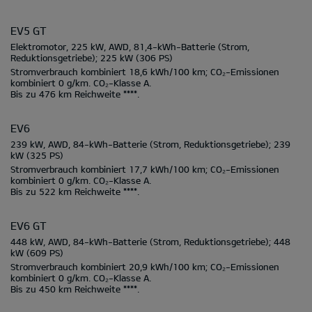
EV5 GT
Elektromotor, 225 kW, AWD, 81,4-kWh-Batterie
(Strom,
Reduktionsgetriebe);
225 kW
(306 PS)
Stromverbrauch kombiniert
18,6 kWh/100 km;
CO₂-Emissionen
kombiniert
0 g/km.
CO₂-Klasse
A.
Bis zu
476 km
Reichweite ****.
EV6
239 kW, AWD, 84-kWh-Batterie
(Strom, Reduktionsgetriebe);
239
kW
(325 PS)
Stromverbrauch kombiniert
17,7 kWh/100 km;
CO₂-Emissionen
kombiniert
0 g/km.
CO₂-Klasse
A.
Bis zu
522 km
Reichweite ****.
EV6 GT
448 kW, AWD, 84-kWh-Batterie
(Strom, Reduktionsgetriebe);
448
kW
(609 PS)
Stromverbrauch kombiniert
20,9 kWh/100 km;
CO₂-Emissionen
kombiniert
0 g/km.
CO₂-Klasse
A.
Bis zu
450 km
Reichweite ****.