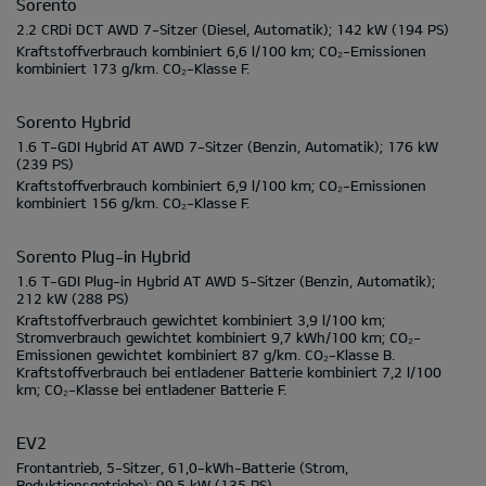
Sorento
2.2 CRDi DCT AWD 7-Sitzer
(Diesel, Automatik);
142 kW
(194 PS)
Kraftstoffverbrauch kombiniert
6,6 l/100 km;
CO₂-Emissionen
kombiniert
173 g/km.
CO₂-Klasse
F.
Sorento Hybrid
1.6 T-GDI Hybrid AT AWD 7-Sitzer
(Benzin, Automatik);
176 kW
(239 PS)
Kraftstoffverbrauch kombiniert
6,9 l/100 km;
CO₂-Emissionen
kombiniert
156 g/km.
CO₂-Klasse
F.
Sorento Plug-in Hybrid
1.6 T-GDI Plug-in Hybrid AT AWD 5-Sitzer
(Benzin, Automatik);
212 kW
(288 PS)
Kraftstoffverbrauch gewichtet kombiniert
3,9 l/100 km;
Stromverbrauch gewichtet kombiniert
9,7 kWh/100 km;
CO₂-
Emissionen gewichtet kombiniert
87 g/km.
CO₂-Klasse
B.
Kraftstoffverbrauch bei entladener Batterie kombiniert
7,2 l/100
km;
CO₂-Klasse bei entladener Batterie
F.
EV2
Frontantrieb, 5-Sitzer, 61,0-kWh-Batterie
(Strom,
Reduktionsgetriebe);
99.5 kW
(135 PS)