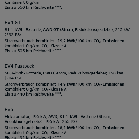
kombiniert
0 g/km.
Bis zu
560 km
Reichweite ****.
EV4 GT
81.4-kWh-Batterie, AWD GT
(Strom, Reduktionsgetriebe);
215 kW
(292 PS)
Stromverbrauch kombiniert
19,2 kWh/100 km;
CO₂-Emissionen
kombiniert
0 g/km.
CO₂-Klasse
A.
Bis zu
505 km
Reichweite ****.
EV4 Fastback
58,3-kWh-Batterie, FWD
(Strom, Reduktionsgetriebe);
150 kW
(204 PS)
Stromverbrauch kombiniert
14,9 kWh/100 km;
CO₂-Emissionen
kombiniert
0 g/km.
CO₂-Klasse
A.
Bis zu
440 km
Reichweite ****.
EV5
Elektromotor, 195 kW, AWD, 81,4-kWh-Batterie
(Strom,
Reduktionsgetriebe);
195 kW
(265 PS)
Stromverbrauch kombiniert
18,1 kWh/100 km;
CO₂-Emissionen
kombiniert
0 g/km.
CO₂-Klasse
A.
Bis zu
491 km
Reichweite ****.