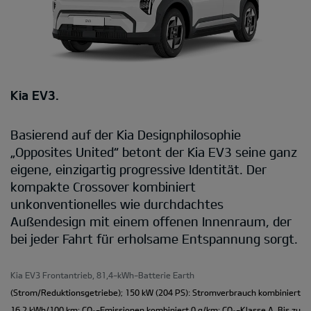
Kia EV3.
Basierend auf der Kia Designphilosophie
„Opposites United“ betont der Kia EV3 seine ganz
eigene, einzigartig progressive Identität. Der
kompakte Crossover kombiniert
unkonventionelles wie durchdachtes
Außendesign mit einem offenen Innenraum, der
bei jeder Fahrt für erholsame Entspannung sorgt.
Kia EV3 Frontantrieb, 81,4-kWh-Batterie Earth
(Strom/Reduktionsgetriebe); 150 kW (204 PS): Stromverbrauch kombiniert
16,2 kWh/100 km; CO₂-Emissionen kombiniert 0 g/km; CO₂-Klasse A. Bis zu