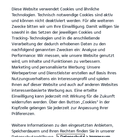
Diese Website verwendet Cookies und ähnliche
open
Technologien. Technisch notwendige Cookies sind aktiv
menu
und können nicht deaktiviert werden. Für alle weiteren
KONTAKT
Zwecke bitten wir um Ihre Einwilligung. Damit willigen Sie
sowohl in das Setzen der jeweiligen Cookies und
Tracking-Technologien und in die anschließende
Der Picanto
Probefahrt
Verarbeitung der dadurch erhobenen Daten zu den
nachfolgend genannten Zwecken ein: Analyse und
...
...
DER PICANTO
Konfigurator
Performance: Wir messen, wie unsere Website genutzt
Der Kia Picanto.
wird, um Inhalte und Funktionen zu verbessern.
Marketing und personalisierte Werbung: Unsere
Werbepartner und Dienstleister erstellen auf Basis Ihres
Bleibt einzigartig. Genau wie du.
Nutzungsverhaltens ein Interessenprofil und spielen
Ihnen auf dieser Website und auch auf anderen Websites
interessenbasierte Werbung aus. Eine erteilte
Einwilligung kann jederzeit mit Wirkung für die Zukunft
widerrufen werden. Über den Button „Cookies“ in der
Kopfzeile gelangen Sie jederzeit zur Anpassung Ihrer
Präferenzen.
Weitere Informationen zu den eingesetzten Anbietern,
Speicherdauern und Ihren Rechten finden Sie in unserer
Datenschutzerklärung.
> Datenschutz
> Impressum